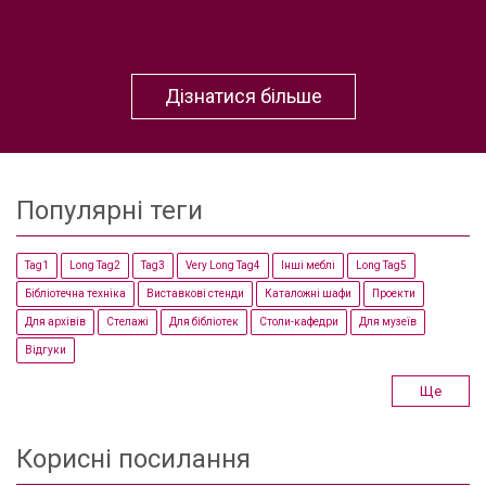
Дізнатися більше
Популярні теги
Tag1
Long Tag2
Tag3
Very Long Tag4
Інші меблі
Long Tag5
Бібліотечна техніка
Виставкові стенди
Каталожні шафи
Проекти
Для архівів
Стелажі
Для бібліотек
Столи-кафедри
Для музеїв
Відгуки
Ще
Корисні посилання