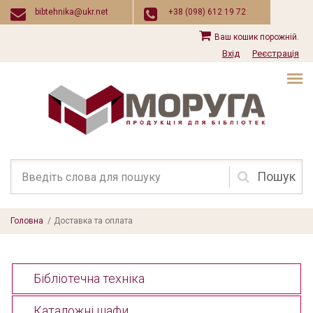
Перейти до основного вмісту
bibtehnika@ukr.net
+38 (098) 612 19 72
Ваш кошик порожній.
Вхід
Реєстрація
Пошукова
форма
Головна
/
Доставка та оплата
Бібліотечна техніка
Каталожні шафи