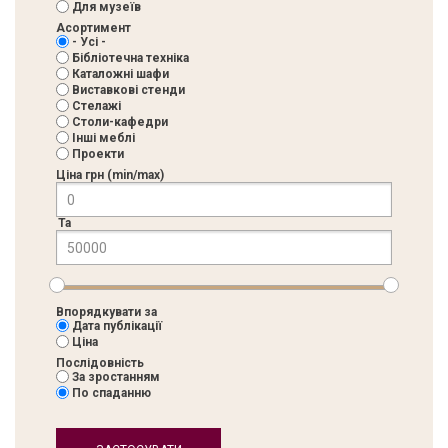
Для музеїв
Асортимент
- Усі -
Бібліотечна техніка
Каталожні шафи
Виставкові стенди
Стелажі
Столи-кафедри
Інші меблі
Проекти
Ціна грн (min/max)
Та
Впорядкувати за
Дата публікації
Ціна
Послідовність
За зростанням
По спаданню