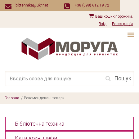
Перейти до основного вмісту
bibtehnika@ukr.net
+38 (098) 612 19 72
Ваш кошик порожній.
Вхід
Реєстрація
Пошукова
форма
Головна
/
Рекомендовані товари
Бібліотечна техніка
Каталожні шафи