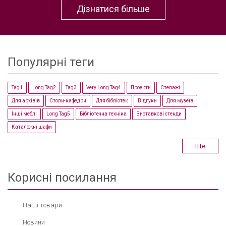
Дізнатися більше
Популярні теги
Tag1
Long Tag2
Tag3
Very Long Tag4
Проекти
Стелажі
Для архівів
Столи-кафедри
Для бібліотек
Відгуки
Для музеїв
Інші меблі
Long Tag5
Бібліотечна техніка
Виставкові стенди
Каталожні шафи
Ще
Корисні посилання
Наші товари
Новини