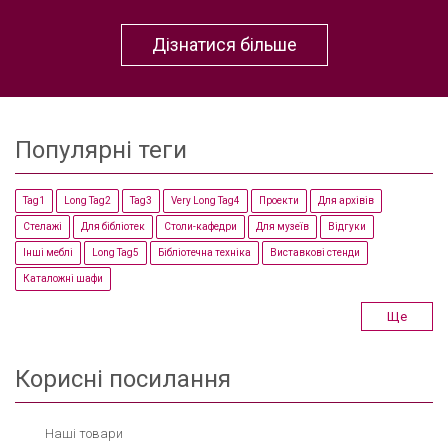
Дізнатися більше
Популярні теги
Tag1
Long Tag2
Tag3
Very Long Tag4
Проекти
Для архівів
Стелажі
Для бібліотек
Столи-кафедри
Для музеїв
Відгуки
Інші меблі
Long Tag5
Бібліотечна техніка
Виставкові стенди
Каталожні шафи
Ще
Корисні посилання
Наші товари