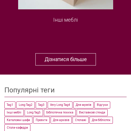
Інші меблі
Дізнатися більше
Популярні теги
Tag1
Long Tag2
Tag3
Very Long Tag4
Для музеїв
Відгуки
Інші меблі
Long Tag5
Бібліотечна техніка
Виставкові стенди
Каталожні шафи
Проекти
Для архівів
Стелажі
Для бібліотек
Столи-кафедри