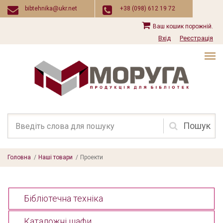
Перейти до основного вмісту
bibtehnika@ukr.net
+38 (098) 612 19 72
Ваш кошик порожній.
Вхід
Реєстрація
Пошукова
форма
Головна
/
Наші товари
/
Проекти
Бібліотечна техніка
Каталожні шафи