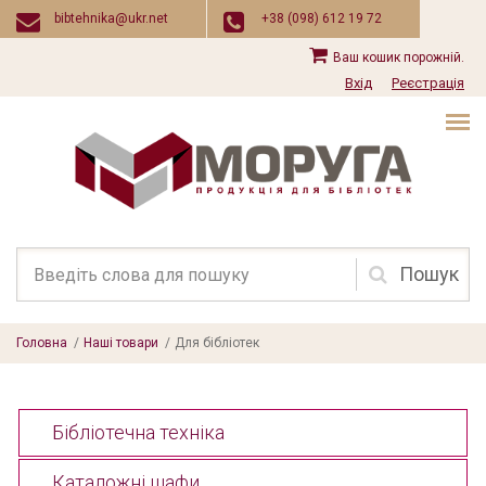
Перейти до основного вмісту
bibtehnika@ukr.net
+38 (098) 612 19 72
Ваш кошик порожній.
Вхід
Реєстрація
Пошукова
форма
Головна
/
Наші товари
/
Для бібліотек
Бібліотечна техніка
Каталожні шафи