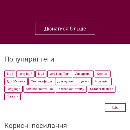
Дізнатися більше
Популярні теги
Tag1
Long Tag2
Tag3
Very Long Tag4
Для архівів
Стелажі
Для бібліотек
Столи-кафедри
Для музеїв
Відгуки
Інші меблі
Long Tag5
Бібліотечна техніка
Виставкові стенди
Каталожні шафи
Проекти
Ще
Корисні посилання