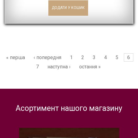
Сторінки
« перша
‹ попередня
1
2
3
4
5
6
7
наступна ›
остання »
Асортимент нашого магазину