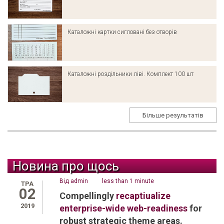
Каталожні картки сигловані без отворів
Каталожні роздільники ліві. Комплект 100 шт
Більше результатів
Новина про щось
Від
admin
less than 1 minute
ТРА
02
Compellingly
recaptiualize
2019
enterprise-wide web-readiness
for
robust strategic theme areas.