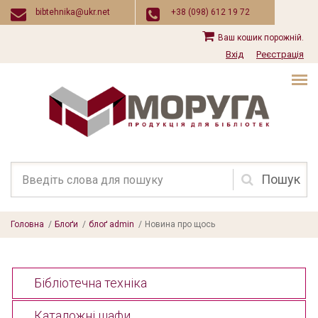
Перейти до основного вмісту
bibtehnika@ukr.net
+38 (098) 612 19 72
Ваш кошик порожній.
Вхід
Реєстрація
Пошукова
форма
Головна
/
Блоґи
/
блоґ admin
/
Новина про щось
Бібліотечна техніка
Каталожні шафи