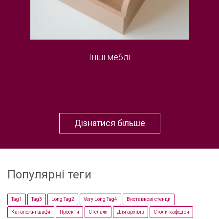
Інші меблі
Дізнатися більше
Популярні теги
Tag1
Tag3
Long Tag2
Very Long Tag4
Виставкові стенди
Каталожні шафи
Проекти
Стелажі
Для архівів
Столи-кафедри